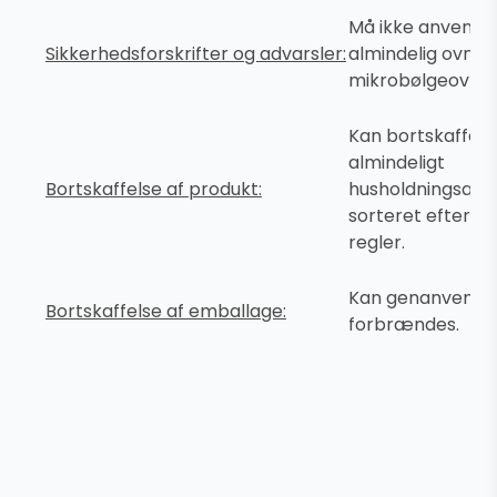
Må ikke anvendes
Sikkerhedsforskrifter og advarsler:
almindelig ovn o
mikrobølgeovn.
Kan bortskaffes
almindeligt
Bortskaffelse af produkt:
husholdningsaffa
sorteret efter lo
regler.
Kan genanvendes
Bortskaffelse af emballage:
forbrændes.