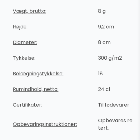
Vægt, brutto:
8 g
Højde:
9,2 cm
Diameter:
8 cm
Tykkelse:
300 g/m2
Belægningstykkelse:
18
Rumindhold, netto:
24 cl
Certifikater:
Til fødevarer
Opbevares rent 
Opbevaringsinstruktioner:
tørt.