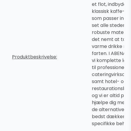
et flot, indbyden
klassisk kaffe-de
som passer ind s
set alle steder. 
robuste material
det nemt at tage
varme drikke me
farten. I ABENA t
Produktbeskrivelse:
vi komplette løs
til professionelle
cateringvirksom
samt hotel- og
restaurationsbr
og vi er altid para
hjælpe dig med a
de alternativer, 
bedst dækker di
specifikke behov