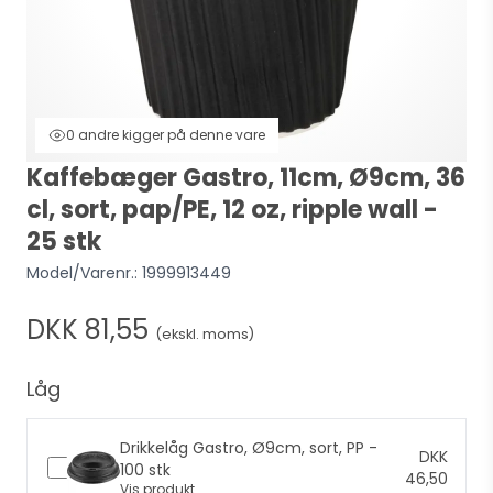
0 andre kigger på denne vare
Kaffebæger Gastro, 11cm, Ø9cm, 36
cl, sort, pap/PE, 12 oz, ripple wall -
25 stk
Model/Varenr.:
1999913449
DKK 81,55
(ekskl. moms)
Låg
Drikkelåg Gastro, Ø9cm, sort, PP -
DKK
100 stk
46,50
Vis produkt