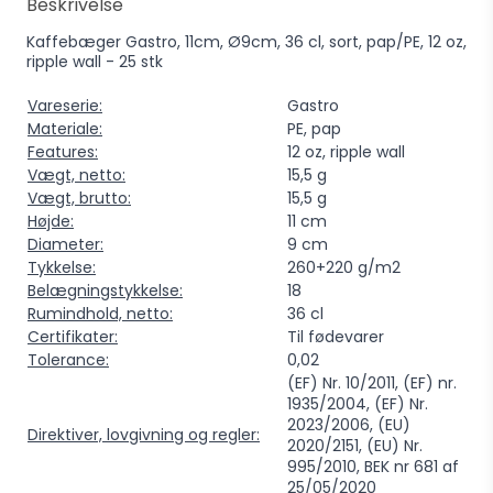
Beskrivelse
Kaffebæger Gastro, 11cm, Ø9cm, 36 cl, sort, pap/PE, 12 oz,
ripple wall - 25 stk
Vareserie:
Gastro
Materiale:
PE, pap
Features:
12 oz, ripple wall
Vægt, netto:
15,5 g
Vægt, brutto:
15,5 g
Højde:
11 cm
Diameter:
9 cm
Tykkelse:
260+220 g/m2
Belægningstykkelse:
18
Rumindhold, netto:
36 cl
Certifikater:
Til fødevarer
Tolerance:
0,02
(EF) Nr. 10/2011, (EF) nr.
1935/2004, (EF) Nr.
2023/2006, (EU)
Direktiver, lovgivning og regler:
2020/2151, (EU) Nr.
995/2010, BEK nr 681 af
25/05/2020