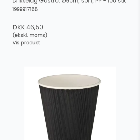
Drikkelåg Gastro, Ø9cm, sort, PP - 100 stk
1999917188
DKK 46,50
(ekskl. moms)
Vis produkt