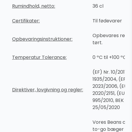
Rumindhold, netto:
36 cl
Certifikater:
Til fødevarer
Opbevares rent 
Opbevaringsinstruktioner:
tørt.
Temperatur Tolerance:
0 ºC til +100 ºC
(EF) Nr. 10/2011, (
1935/2004, (EF) N
2023/2006, (EU)
Direktiver, lovgivning og regler:
2020/2151, (EU) N
995/2010, BEK nr 
25/05/2020
Vores Beans cof
to-go bæger ko