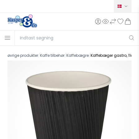
Norsk
Svensk
English
Deutsch
øvrige produkter
/
Kaffe tilbehør
/
Kaffebægre
/
Kaffebæger gastro, 11cm, ø9
Français