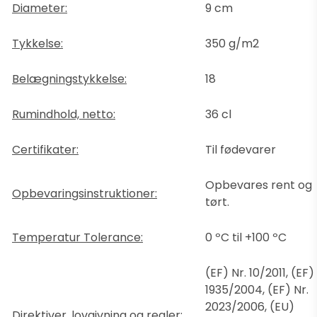
Diameter:
9 cm
Tykkelse:
350 g/m2
Belægningstykkelse:
18
Rumindhold, netto:
36 cl
Certifikater:
Til fødevarer
Opbevares rent og
Opbevaringsinstruktioner:
tørt.
Temperatur Tolerance:
0 ºC til +100 ºC
(EF) Nr. 10/2011, (EF) 
1935/2004, (EF) Nr.
2023/2006, (EU)
Direktiver, lovgivning og regler: