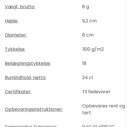
Vægt, brutto:
8 g
Højde:
9,2 cm
Diameter:
8 cm
Tykkelse:
300 g/m2
Belægningstykkelse:
18
Rumindhold, netto:
24 cl
Certifikater:
Til fødevarer
Opbevares rent og
Opbevaringsinstruktioner:
tørt.
Temperatur Tolerance:
0 ºC til +100 ºC