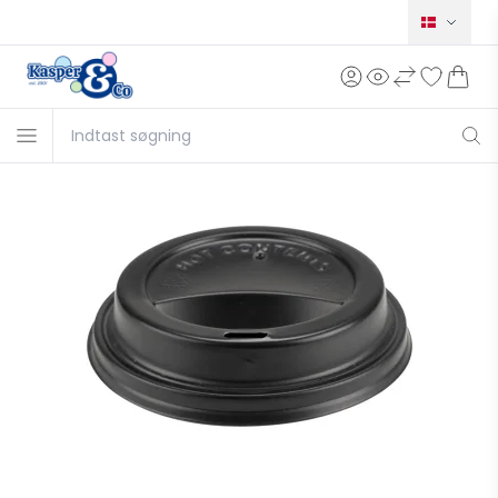
Norsk
Svensk
English
Deutsch
Français