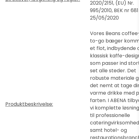
2020/2151, (EU) Nr.
995/2010, BEK nr 681
25/05/2020
Vores Beans coffee
to-go bæger komme
et flot, indbydende 
klassisk kaffe-desig
som passer ind stor
set alle steder. Det
robuste materiale g
det nemt at tage di
varme drikke med 
farten. I ABENA tilb
Produktbeskrivelse:
vi komplette løsnin
til professionelle
cateringvirksomhe
samt hotel- og
restaurationsbranc