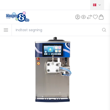
Norsk
Svensk
English
Deutsch
Français