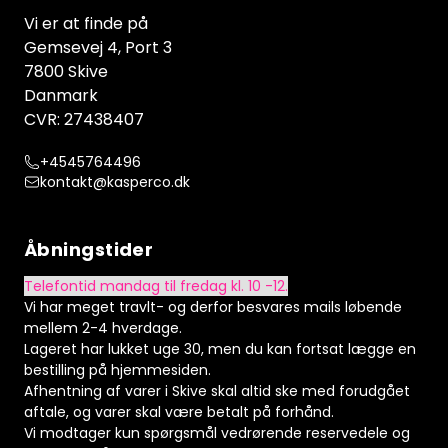
Vi er at finde på
Gemsevej 4, Port 3
7800 Skive
Danmark
CVR: 27438407
+4545764496
kontakt@kasperco.dk
Åbningstider
Telefontid mandag til fredag kl. 10 -12.
Vi har meget travlt- og derfor besvares mails løbende
mellem 2-4 hverdage.
Lageret har lukket uge 30, men du kan fortsat lægge en
bestilling på hjemmesiden.
Afhentning af varer i Skive skal altid ske med forudgået
aftale, og varer skal være betalt på forhånd.
Vi modtager kun spørgsmål vedrørende reservedele og