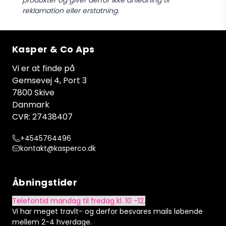
produkter og giver derfor ikke anledning til
reklamation eller erstatning.
Kasper & Co Aps
Vi er at finde på
Gemsevej 4, Port 3
7800 Skive
Danmark
CVR: 27438407
+4545764496
kontakt@kasperco.dk
Åbningstider
Telefontid mandag til fredag kl. 10 -12.
Vi har meget travlt- og derfor besvares mails løbende
mellem 2-4 hverdage.