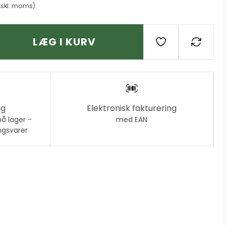
kskl. moms)
LÆG I KURV
ng
Elektronisk fakturering
på lager -
med EAN
ngsvarer