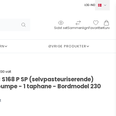
LOG IND
Norsk
Svensk
Sidst set
Sammenlign
Favoritter
Kurv
English
Deutsch
RN
ØVRIGE PRODUKTER
Français
RESERVEDELE TIL SLUSH ICE MASKINER
GBG - Scoop - Granitime
VARM CHOKOLADE & GLØGG MASKINER
RESERVEDELE TIL CHOCOLADY MASKINER
Bionedbrydelige sugerør
30 volt
 S168 P SP (selvpasteuriserende)
umpe - 1 taphane - Bordmodel 230
t