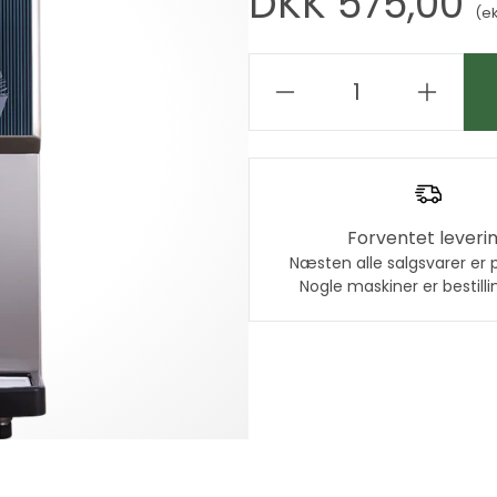
DKK 575,00
(e
Forventet leveri
Næsten alle salgsvarer er 
Nogle maskiner er bestilli